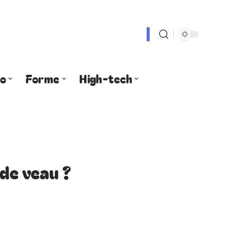
fo
Forme
High-tech
 de veau ?