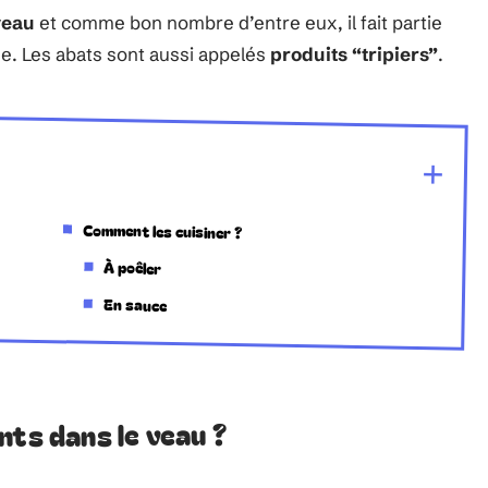
veau
et comme bon nombre d’entre eux, il fait partie
se. Les abats sont aussi appelés
produits “tripiers”
.
Comment les cuisiner ?
À poêler
En sauce
nts dans le veau ?