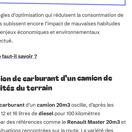
égies d’optimisation qui réduisent la consommation de
tres subissent encore l’impact de mauvaises habitudes
Les enjeux économiques et environnementaux
ectué.
faut-il savoir ?
on de carburant d’un camion de
lités du terrain
carburant
d’un
camion 20m3
oscille, d’après les
12 et 16 litres de
diesel
pour 100 kilomètres
 par des références comme le
Renault Master 20m3
et
 situations rencontrées sur la route. La variété des