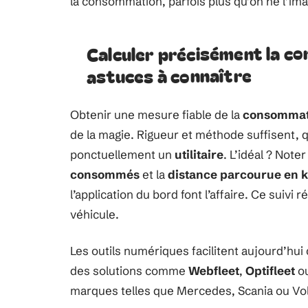
la consommation, parfois plus qu’on ne l’ima
Calculer précisément la c
astuces à connaître
Obtenir une mesure fiable de la
consommat
de la magie. Rigueur et méthode suffisent, 
ponctuellement un
utilitaire
. L’idéal ? Not
consommés
et la
distance parcourue en k
l’application du bord font l’affaire. Ce suiv
véhicule.
Les outils numériques facilitent aujourd’hui 
des solutions comme
Webfleet
,
Optifleet
o
marques telles que Mercedes, Scania ou Volvo