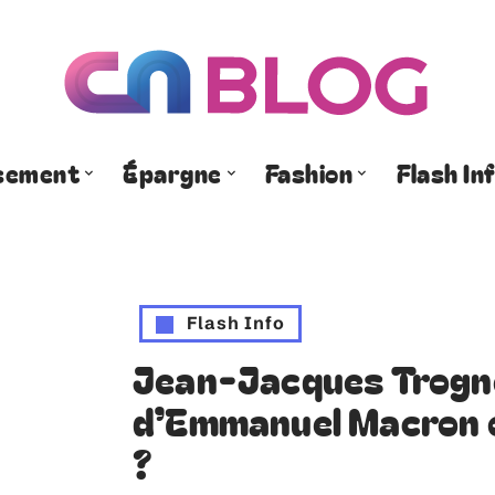
ssement
Épargne
Fashion
Flash In
Flash Info
Jean-Jacques Trogne
d’Emmanuel Macron o
?