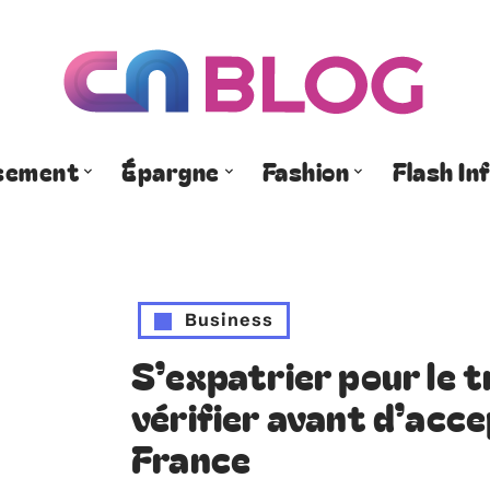
ssement
Épargne
Fashion
Flash In
Business
S’expatrier pour le tr
vérifier avant d’acc
France