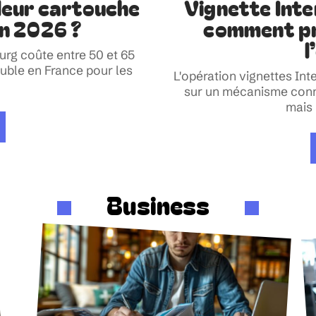
leur cartouche
Vignette Int
n 2026 ?
comment pr
l
rg coûte entre 50 et 65
uble en France pour les
L'opération vignettes In
sur un mécanisme connu 
mais 
Business