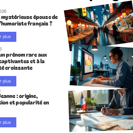
2026
la mystérieuse épouse de
l’humoriste français ?
r plus
6
 un prénom rare aux
captivantes et à la
té croissante
r plus
6
eanne : origine,
tion et popularité en
r plus