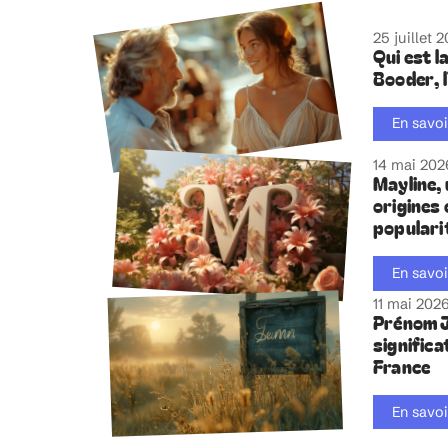
25 juillet 
Qui est 
Booder, 
En savoi
14 mai 202
Mayline,
origines 
populari
En savoi
11 mai 202
Prénom J
significa
France
En savoi